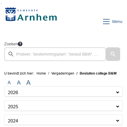
Ga naar de inhoud van deze pagina
Ga naar het zoeken
Ga naar het menu
Menu
Zoeken
U bevindt zich hier:
Home
Vergaderingen
Besluiten college B&W
A
A
A
2026
2025
2024