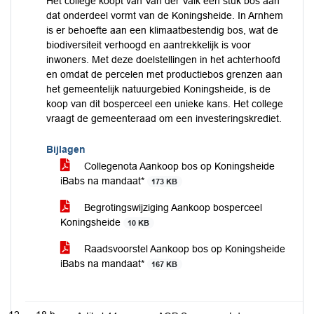
Het college koopt van Van der Valk een stuk bos aan
dat onderdeel vormt van de Koningsheide. In Arnhem
is er behoefte aan een klimaatbestendig bos, wat de
biodiversiteit verhoogd en aantrekkelijk is voor
inwoners. Met deze doelstellingen in het achterhoofd
en omdat de percelen met productiebos grenzen aan
het gemeentelijk natuurgebied Koningsheide, is de
koop van dit bosperceel een unieke kans. Het college
vraagt de gemeenteraad om een investeringskrediet.
Bijlagen
Collegenota Aankoop bos op Koningsheide
iBabs na mandaat*
173 KB
Begrotingswijziging Aankoop bosperceel
Koningsheide
10 KB
Raadsvoorstel Aankoop bos op Koningsheide
iBabs na mandaat*
167 KB