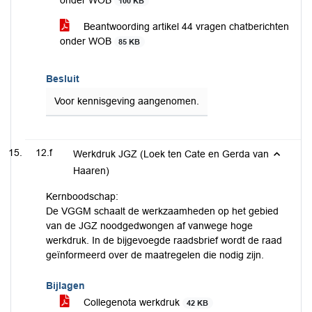
onder WOB
100 KB
Beantwoording artikel 44 vragen chatberichten
onder WOB
85 KB
Besluit
Voor kennisgeving aangenomen.
12.f
Werkdruk JGZ (Loek ten Cate en Gerda van
Haaren)
Kernboodschap:
De VGGM schaalt de werkzaamheden op het gebied
van de JGZ noodgedwongen af vanwege hoge
werkdruk. In de bijgevoegde raadsbrief wordt de raad
geïnformeerd over de maatregelen die nodig zijn.
Bijlagen
Collegenota werkdruk
42 KB