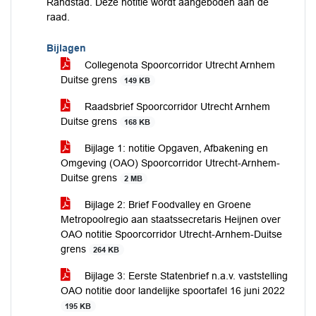
Randstad. Deze notitie wordt aangeboden aan de
raad.
Bijlagen
Collegenota Spoorcorridor Utrecht Arnhem
Duitse grens
149 KB
Raadsbrief Spoorcorridor Utrecht Arnhem
Duitse grens
168 KB
Bijlage 1: notitie Opgaven, Afbakening en
Omgeving (OAO) Spoorcorridor Utrecht-Arnhem-
Duitse grens
2 MB
Bijlage 2: Brief Foodvalley en Groene
Metropoolregio aan staatssecretaris Heijnen over
OAO notitie Spoorcorridor Utrecht-Arnhem-Duitse
grens
264 KB
Bijlage 3: Eerste Statenbrief n.a.v. vaststelling
OAO notitie door landelijke spoortafel 16 juni 2022
195 KB