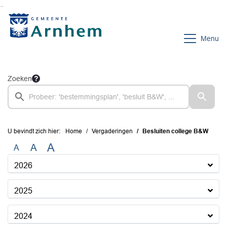
Ga naar de inhoud van deze pagina
Ga naar het zoeken
Ga naar het menu
Menu
Zoeken
U bevindt zich hier:
Home
Vergaderingen
Besluiten college B&W
A
A
A
2026
2025
2024