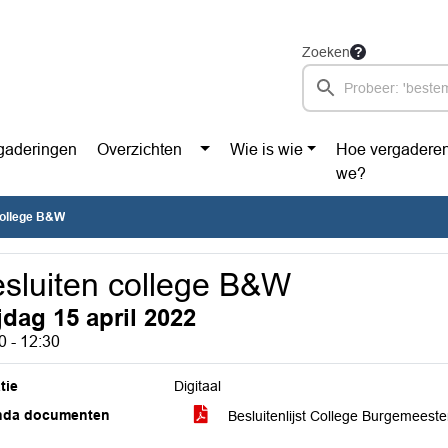
Zoeken
gaderingen
Overzichten
Wie is wie
Hoe vergadere
we?
college B&W
sluiten college B&W
jdag 15 april 2022
0 - 12:30
tie
Digitaal
nda documenten
Besluitenlijst College Burgemeest