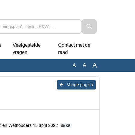
n
Veelgestelde
Contact met de
vragen
raad
A
A
A
Vorige pagina
er en Wethouders 15 april 2022
50 KB