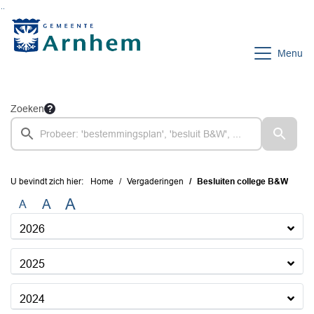
Ga naar de inhoud van deze pagina
Ga naar het zoeken
Ga naar het menu
Menu
Zoeken
U bevindt zich hier:
Home
Vergaderingen
Besluiten college B&W
A
A
A
2026
2025
2024