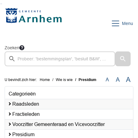
Ga naar de inhoud van deze pagina
Ga naar het zoeken
Ga naar het menu
Menu
Zoeken
A
A
A
U bevindt zich hier:
Home
Wie is wie
Presidium
Categorieën
Raadsleden
Fractieleden
Voorzitter Gemeenteraad en Vicevoorzitter
Presidium