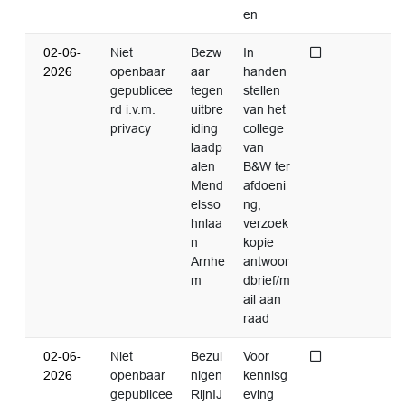
en
Niet afgedaan
02-06-
Niet
Bezw
In
2026
openbaar
aar
handen
gepublicee
tegen
stellen
rd i.v.m.
uitbre
van het
privacy
iding
college
laadp
van
alen
B&W ter
Mend
afdoeni
elsso
ng,
hnlaa
verzoek
n
kopie
Arnhe
antwoor
m
dbrief/m
ail aan
raad
Niet afgedaan
02-06-
Niet
Bezui
Voor
2026
openbaar
nigen
kennisg
gepublicee
RijnIJ
eving