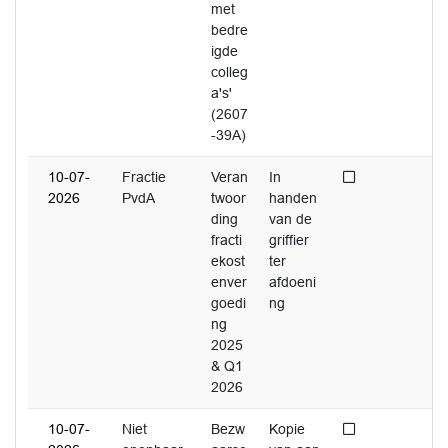
met
bedre
igde
colleg
a's'
(2607
-39A)
Niet afgedaan
10-07-
Fractie
Veran
In
2026
PvdA
twoor
handen
ding
van de
fracti
griffier
ekost
ter
enver
afdoeni
goedi
ng
ng
2025
& Q1
2026
Niet afgedaan
10-07-
Niet
Bezw
Kopie