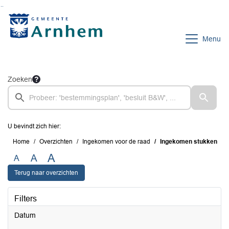
Ga naar de inhoud van deze pagina
Ga naar het zoeken
Ga naar het menu
Menu
Zoeken
U bevindt zich hier:
Home
Overzichten
Ingekomen voor de raad
Ingekomen stukken
A
A
A
Terug naar overzichten
Filters
Datum