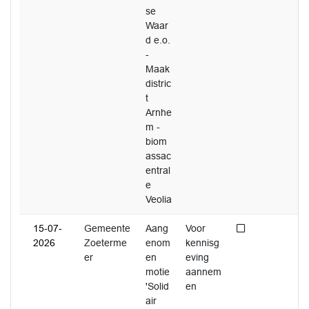
se
Waar
d e.o.
-
Maak
distric
t
Arnhe
m -
biom
assac
entral
e
Veolia
Niet afgedaan
15-07-
Gemeente
Aang
Voor
2026
Zoeterme
enom
kennisg
er
en
eving
motie
aannem
'Solid
en
air