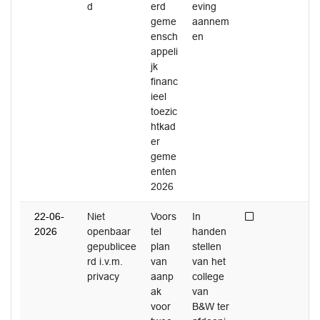
d
erd
eving
geme
aannem
ensch
en
appeli
jk
financ
ieel
toezic
htkad
er
geme
enten
2026
Niet afgedaan
22-06-
Niet
Voors
In
2026
openbaar
tel
handen
gepublicee
plan
stellen
rd i.v.m.
van
van het
privacy
aanp
college
ak
van
voor
B&W ter