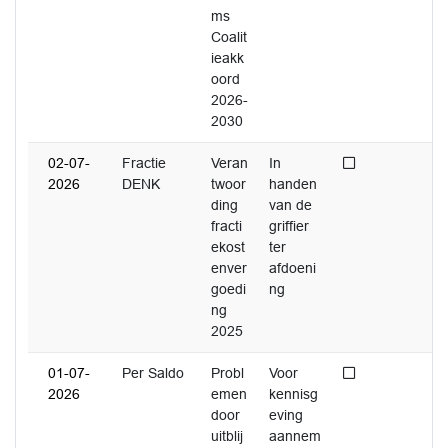
ms
Coalit
ieakk
oord
2026-
2030
Niet afgedaan
02-07-
Fractie
Veran
In
2026
DENK
twoor
handen
ding
van de
fracti
griffier
ekost
ter
enver
afdoeni
goedi
ng
ng
2025
Niet afgedaan
01-07-
Per Saldo
Probl
Voor
2026
emen
kennisg
door
eving
uitblij
aannem