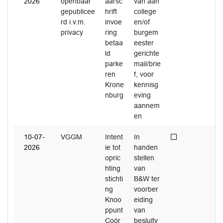
2026
openbaar
aarsc
van aan
gepublicee
hrift
college
rd i.v.m.
invoe
en/of
privacy
ring
burgem
betaa
eester
ld
gerichte
parke
mail/brie
ren
f, voor
Krone
kennisg
nburg
eving
aannem
en
Niet afgedaan
10-07-
VGGM
Intent
In
2026
ie tot
handen
opric
stellen
hting
van
stichti
B&W ter
ng
voorber
Knoo
eiding
ppunt
van
Coör
besluitv