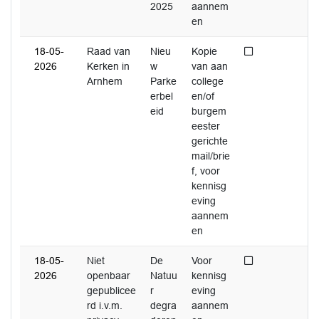
2025
aannem
en
Niet afgedaan
18-05-
Raad van
Nieu
Kopie
2026
Kerken in
w
van aan
Arnhem
Parke
college
erbel
en/of
eid
burgem
eester
gerichte
mail/brie
f, voor
kennisg
eving
aannem
en
Niet afgedaan
18-05-
Niet
De
Voor
2026
openbaar
Natuu
kennisg
gepublicee
r
eving
rd i.v.m.
degra
aannem