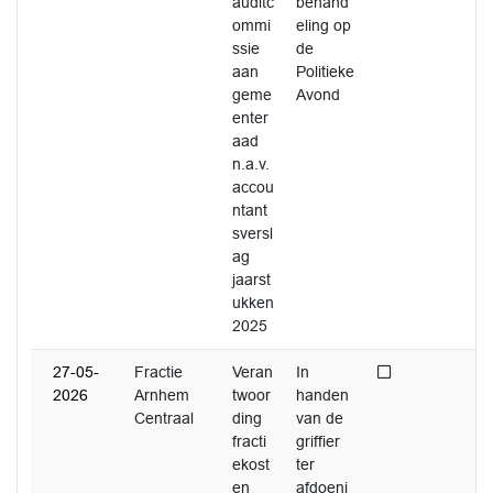
auditc
behand
ommi
eling op
ssie
de
aan
Politieke
geme
Avond
enter
aad
n.a.v.
accou
ntant
sversl
ag
jaarst
ukken
2025
Niet afgedaan
27-05-
Fractie
Veran
In
2026
Arnhem
twoor
handen
Centraal
ding
van de
fracti
griffier
ekost
ter
en
afdoeni