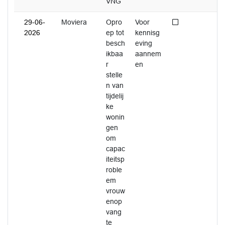
VNG
Niet afgedaan
29-06-
Moviera
Opro
Voor
2026
ep tot
kennisg
besch
eving
ikbaa
aannem
r
en
stelle
n van
tijdelij
ke
wonin
gen
om
capac
iteitsp
roble
em
vrouw
enop
vang
te