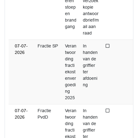
eren
verzoek
stoep
kopie
en
antwoor
brand
dbrief/m
gang
ail aan
raad
Niet afgedaan
07-07-
Fractie SP
Veran
In
2026
twoor
handen
ding
van de
fracti
griffier
ekost
ter
enver
afdoeni
goedi
ng
ng
2025
Niet afgedaan
07-07-
Fractie
Veran
In
2026
PvdD
twoor
handen
ding
van de
fracti
griffier
ekost
ter