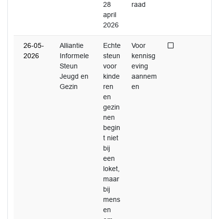
28
raad
april
2026
Niet afgedaan
26-05-
Alliantie
Echte
Voor
2026
Informele
steun
kennisg
Steun
voor
eving
Jeugd en
kinde
aannem
Gezin
ren
en
en
gezin
nen
begin
t niet
bij
een
loket,
maar
bij
mens
en