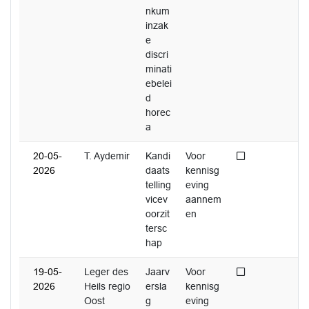
nkum
inzak
e
discri
minati
ebelei
d
horec
a
Niet afgedaan
20-05-
T. Aydemir
Kandi
Voor
2026
daats
kennisg
telling
eving
vicev
aannem
oorzit
en
tersc
hap
Niet afgedaan
19-05-
Leger des
Jaarv
Voor
2026
Heils regio
ersla
kennisg
Oost
g
eving