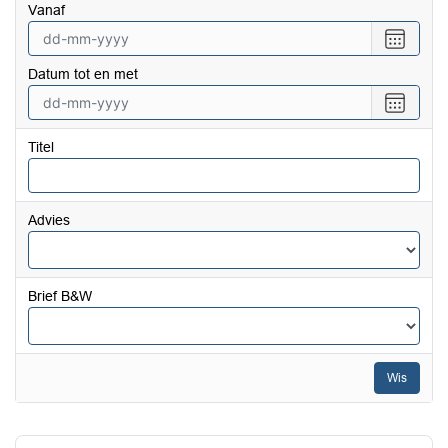
vanaf
Selecte
een
Datum tot en met
datum
vanaf
Selecte
een
datum
Titel
tot
en
met
Advies
Brief B&W
Wis