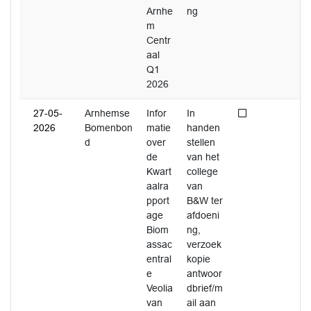
Arnhe
ng
m
Centr
aal
Q1
2026
Niet afgedaan
27-05-
Arnhemse
Infor
In
2026
Bomenbon
matie
handen
d
over
stellen
de
van het
Kwart
college
aalra
van
pport
B&W ter
age
afdoeni
Biom
ng,
assac
verzoek
entral
kopie
e
antwoor
Veolia
dbrief/m
van
ail aan