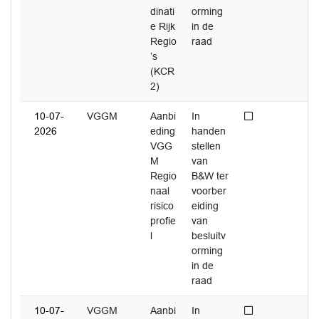
dinati
orming
e Rijk
in de
Regio
raad
’s
(KCR
2)
Niet afgedaan
10-07-
VGGM
Aanbi
In
2026
eding
handen
VGG
stellen
M
van
Regio
B&W ter
naal
voorber
risico
eiding
profie
van
l
besluitv
orming
in de
raad
Niet afgedaan
10-07-
VGGM
Aanbi
In