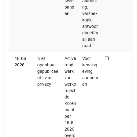
twee
afdoeni
pand
ng,
en
verzoek
kopie
antwoor
dbrief/m
ail aan
raad
Niet afgedaan
18-06-
Niet
Active
Voor
2026
openbaar
rend
kennisg
gepublicee
werk
eving
rd i.v.m.
van
aannem
privacy
werkp
en
roject
de
Koren
maat
per
16-6-
2026
overg