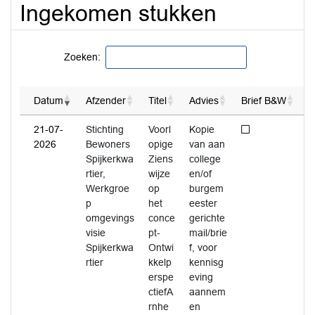
Ingekomen stukken
Zoeken:
Datum
Afzender
Titel
Advies
Brief B&W
Niet afgedaan
21-07-
Stichting
Voorl
Kopie
2026
Bewoners
opige
van aan
Spijkerkwa
Ziens
college
rtier,
wijze
en/of
Werkgroe
op
burgem
p
het
eester
omgevings
conce
gerichte
visie
pt-
mail/brie
Spijkerkwa
Ontwi
f, voor
rtier
kkelp
kennisg
erspe
eving
ctiefA
aannem
rnhe
en