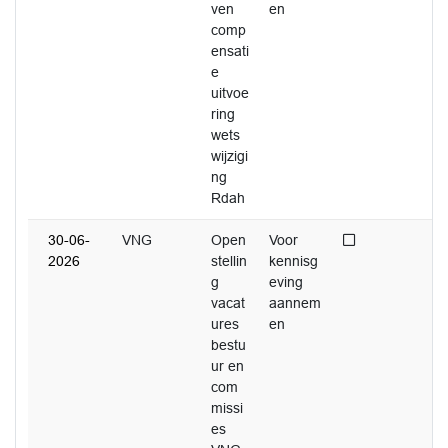
ven
en
comp
ensati
e
uitvoe
ring
wets
wijzigi
ng
Rdah
Niet afgedaan
30-06-
VNG
Open
Voor
2026
stellin
kennisg
g
eving
vacat
aannem
ures
en
bestu
ur en
com
missi
es