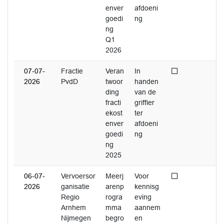
enver
afdoeni
goedi
ng
ng
Q1
2026
Niet afgedaan
07-07-
Fractie
Veran
In
2026
PvdD
twoor
handen
ding
van de
fracti
griffier
ekost
ter
enver
afdoeni
goedi
ng
ng
2025
Niet afgedaan
06-07-
Vervoersor
Meerj
Voor
2026
ganisatie
arenp
kennisg
Regio
rogra
eving
Arnhem
mma
aannem
Nijmegen
begro
en