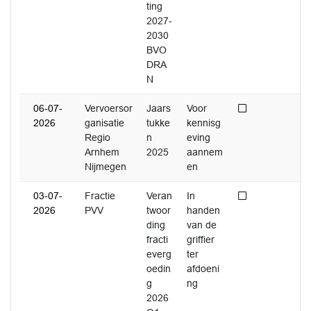
ting
2027-
2030
BVO
DRA
N
Niet afgedaan
06-07-
Vervoersor
Jaars
Voor
2026
ganisatie
tukke
kennisg
Regio
n
eving
Arnhem
2025
aannem
Nijmegen
en
Niet afgedaan
03-07-
Fractie
Veran
In
2026
PVV
twoor
handen
ding
van de
fracti
griffier
everg
ter
oedin
afdoeni
g
ng
2026