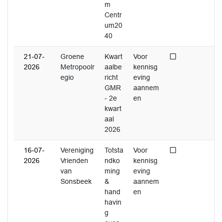
m
Centr
um20
40
Niet afgedaan
21-07-
Groene
Kwart
Voor
2026
Metropoolr
aalbe
kennisg
egio
richt
eving
GMR
aannem
- 2e
en
kwart
aal
2026
Niet afgedaan
16-07-
Vereniging
Totsta
Voor
2026
Vrienden
ndko
kennisg
van
ming
eving
Sonsbeek
&
aannem
hand
en
havin
g