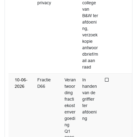
privacy
college
van
B&W ter
afdoeni
ng,
verzoek
kopie
antwoor
dbrief/m
ail aan
raad
Niet afgedaan
10-06-
Fractie
Veran
In
2026
D66
twoor
handen
ding
van de
fracti
griffier
ekost
ter
enver
afdoeni
goedi
ng
ng
Q1