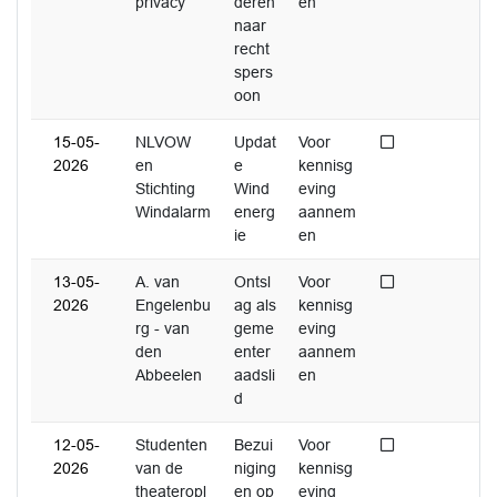
privacy
deren
en
naar
recht
spers
oon
Niet afgedaan
15-05-
NLVOW
Updat
Voor
2026
en
e
kennisg
Stichting
Wind
eving
Windalarm
energ
aannem
ie
en
Niet afgedaan
13-05-
A. van
Ontsl
Voor
2026
Engelenbu
ag als
kennisg
rg - van
geme
eving
den
enter
aannem
Abbeelen
aadsli
en
d
Niet afgedaan
12-05-
Studenten
Bezui
Voor
2026
van de
niging
kennisg
theateropl
en op
eving