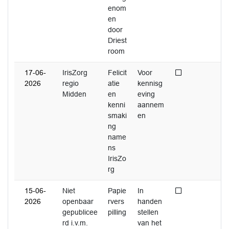
enom
en
door
Driest
room
Niet afgedaan
17-06-
IrisZorg
Felicit
Voor
2026
regio
atie
kennisg
Midden
en
eving
kenni
aannem
smaki
en
ng
name
ns
IrisZo
rg
Niet afgedaan
15-06-
Niet
Papie
In
2026
openbaar
rvers
handen
gepublicee
pilling
stellen
rd i.v.m.
van het