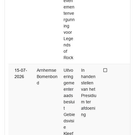
even
emen
tenve
rgunn
ing
voor
Lege
nds
of
Rock
Niet afgedaan
15-07-
Arnhemse
Uitvo
In
2026
Bomenbon
ering
handen
d
geme
stellen
enter
van het
aads
Presidiu
beslui
m ter
t
afdoeni
Gebie
ng
dsvisi
e
Kleef