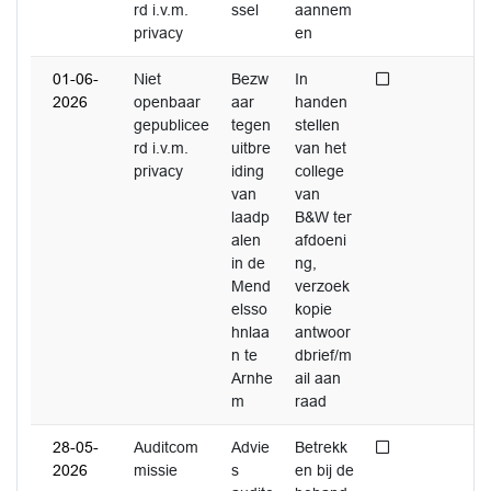
rd i.v.m.
ssel
aannem
privacy
en
Niet afgedaan
01-06-
Niet
Bezw
In
2026
openbaar
aar
handen
gepublicee
tegen
stellen
rd i.v.m.
uitbre
van het
privacy
iding
college
van
van
laadp
B&W ter
alen
afdoeni
in de
ng,
Mend
verzoek
elsso
kopie
hnlaa
antwoor
n te
dbrief/m
Arnhe
ail aan
m
raad
Niet afgedaan
28-05-
Auditcom
Advie
Betrekk
2026
missie
s
en bij de