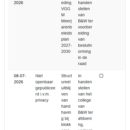
2026
eding
handen
VGG
stellen
M
van
Meerj
B&W ter
arenb
voorber
eleids
eiding
plan
van
2027-
besluitv
2030
orming
in de
raad
Niet afgedaan
08-07-
Niet
Struct
In
2026
openbaar
ureel
handen
gepublicee
uitblij
stellen
rd i.v.m.
ven
van het
privacy
van
college
hand
van
havin
B&W ter
g bij
afdoeni
blokk
ng,