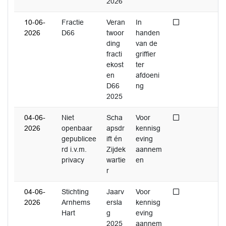
2026
Niet afgedaan
10-06-
Fractie
Veran
In
2026
D66
twoor
handen
ding
van de
fracti
griffier
ekost
ter
en
afdoeni
D66
ng
2025
Niet afgedaan
04-06-
Niet
Scha
Voor
2026
openbaar
apsdr
kennisg
gepublicee
ift én
eving
rd i.v.m.
Zijdek
aannem
privacy
wartie
en
r
Niet afgedaan
04-06-
Stichting
Jaarv
Voor
2026
Arnhems
ersla
kennisg
Hart
g
eving
2025
aannem