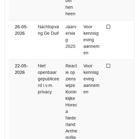
om
hen
heen
Niet afgedaan
26-05-
Nachtopva
Jaarv
Voor
2026
ng De Duif
ersla
kennisg
g
eving
2025
aannem
en
Niet afgedaan
22-05-
Niet
React
Voor
2026
openbaar
ie op
kennisg
gepublicee
ziens
eving
rd i.v.m.
wijze
aannem
privacy
Konin
en
klijke
Horec
a
Nede
rland
Arnhe
m/Re