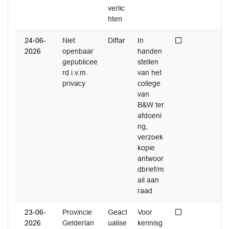
verlic
hten
Niet afgedaan
24-06-
Niet
Diftar
In
2026
openbaar
handen
gepublicee
stellen
rd i.v.m.
van het
privacy
college
van
B&W ter
afdoeni
ng,
verzoek
kopie
antwoor
dbrief/m
ail aan
raad
Niet afgedaan
23-06-
Provincie
Geact
Voor
2026
Gelderlan
ualise
kennisg