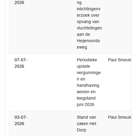
2026
ng
inlichtingenv
erzoek over
opvang van
vluchtelingen
aan de
Heijenoords
eweg
07-07-
Periodieke
Paul Smeulde
2026
update
vergunninge
n en
handhaving
wonen en
leegstand
juni 2026
03-07-
Stand van
Paul Smeulde
2026
zaken Het
Dorp