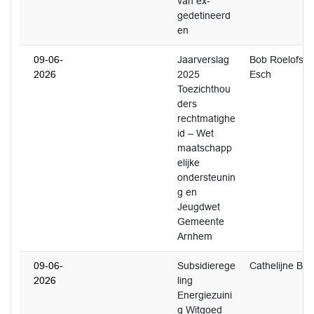
van ex-
gedetineerd
en
09-06-
Jaarverslag
Bob Roelofs E
2026
2025
Esch
Toezichthou
ders
rechtmatighe
id – Wet
maatschapp
elijke
ondersteunin
g en
Jeugdwet
Gemeente
Arnhem
09-06-
Subsidierege
Cathelijne B
2026
ling
Energiezuini
g Witgoed