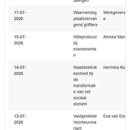
tallingen
17-07-
Waarneming
Werkgeversco
2026
plaatsvervan
e
gend griffiers
15-07-
Hitteprotocol
Ahmed Marco
2026
bij
evenemente
n
14-07-
Raadsbetrok
Nermina Kund
2026
kenheid bij
de
transformati
e van het
sociaal
domein
13-07-
Vastgestelde
Eva van Esch
2026
Voorkeursva
riant