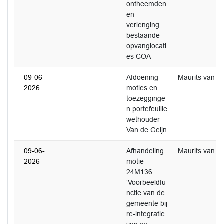
ontheemden
en
verlenging
bestaande
opvanglocati
es COA
09-06-
Afdoening
Maurits van de
2026
moties en
toezegginge
n portefeuille
wethouder
Van de Geijn
09-06-
Afhandeling
Maurits van de
2026
motie
24M136
‘Voorbeeldfu
nctie van de
gemeente bij
re-integratie