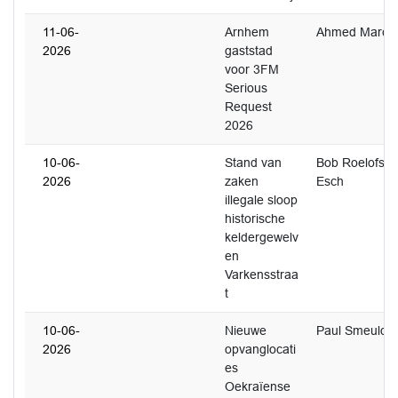
11-06-
Arnhem
Ahmed Marco
2026
gaststad
voor 3FM
Serious
Request
2026
10-06-
Stand van
Bob Roelofs E
2026
zaken
Esch
illegale sloop
historische
keldergewelv
en
Varkensstraa
t
10-06-
Nieuwe
Paul Smeulde
2026
opvanglocati
es
Oekraïense