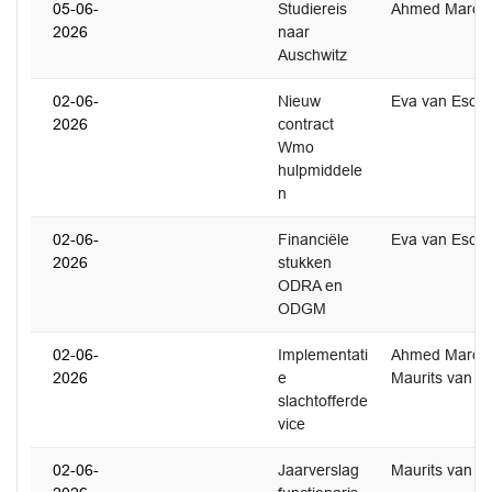
05-06-
Studiereis
Ahmed Marco
2026
naar
Auschwitz
02-06-
Nieuw
Eva van Esch
2026
contract
Wmo
hulpmiddele
n
02-06-
Financiële
Eva van Esch
2026
stukken
ODRA en
ODGM
02-06-
Implementati
Ahmed Marco
2026
e
Maurits van de
slachtofferde
vice
02-06-
Jaarverslag
Maurits van de