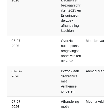
2026
klachten en
bezwaarschr
iften 2025 en
Ervaringson
derzoek
afhandeling
klachten
08-07-
Overzicht
Maarten van 
2026
buitenplanse
omgevingspl
anactiviteiten
uit 2025
07-07-
Bezoek aan
Ahmed Marco
2026
Srebrenica
met
Arnhemse
jongeren
07-07-
Afhandeling
Mounia Arkho
2026
motie