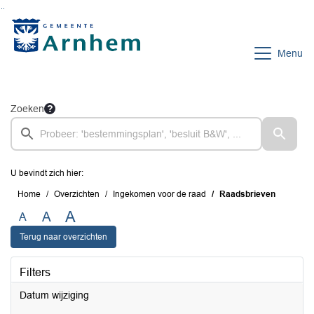
Ga naar de inhoud van deze pagina
Ga naar het zoeken
Ga naar het menu
Menu
Zoeken
U bevindt zich hier:
Home
Overzichten
Ingekomen voor de raad
Raadsbrieven
A
A
A
Terug naar overzichten
Filters
Datum wijziging