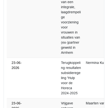
van een
integrale,
laagdrempeli
ge
voorziening
voor
vrouwen in
situaties van
(ex-)partner
geweld in
Arnhem
23-06-
Terugkoppeli
Nermina Kund
2026
ng resultaten
subsidierege
ling 'Hulp
voor de
Horeca
2024-2025
23-06-
Vrijgave
Maarten van 