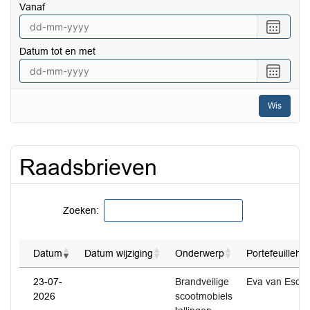
vanaf
Selecte
een
Datum tot en met
datum
vanaf
Selecte
een
datum
Wis
tot
en
met
Raadsbrieven
Zoeken:
Datum
Datum wijziging
Onderwerp
Portefeuilleho
23-07-
Brandveilige
Eva van Esch
2026
scootmobiels