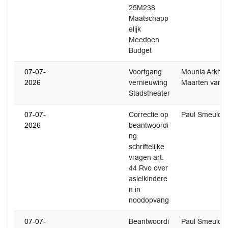
25M238
Maatschapp
elijk
Meedoen
Budget
07-07-
Voortgang
Mounia Arkho
2026
vernieuwing
Maarten van 
Stadstheater
07-07-
Correctie op
Paul Smeulde
2026
beantwoordi
ng
schriftelijke
vragen art.
44 Rvo over
asielkindere
n in
noodopvang
07-07-
Beantwoordi
Paul Smeulde