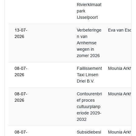
Rivierklimaat
park
IJsselpoort
13-07-
Verbeteringe
Eva van Esch
2026
n van
Arnhemse
wegen in
zomer 2026
08-07-
Faillissement
Mounia Arkho
2026
Taxi Linsen
Driel B.V.
08-07-
Contourenbri
Mounia Arkho
2026
ef proces
cultuurplanp
eriode 2029-
2032
08-07-
Subsidiebesl
Mounia Arkho