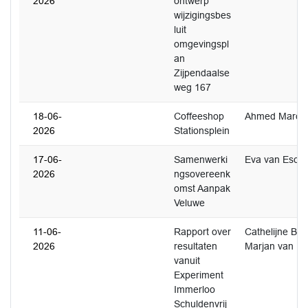
2026
ontwerp
wijzigingsbes
luit
omgevingspl
an
Zijpendaalse
weg 167
18-06-
Coffeeshop
Ahmed Marco
2026
Stationsplein
17-06-
Samenwerki
Eva van Esch
2026
ngsovereenk
omst Aanpak
Veluwe
11-06-
Rapport over
Cathelijne B
2026
resultaten
Marjan van Mu
vanuit
Experiment
Immerloo
Schuldenvrij