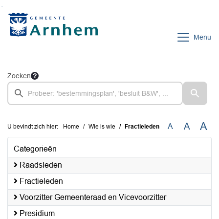
Ga naar de inhoud van deze pagina
Ga naar het zoeken
Ga naar het menu
Menu
Zoeken
A
A
A
U bevindt zich hier:
Home
Wie is wie
Fractieleden
Categorieën
Raadsleden
Fractieleden
Voorzitter Gemeenteraad en Vicevoorzitter
Presidium