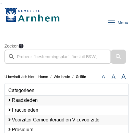
Ga naar de inhoud van deze pagina
Ga naar het zoeken
Ga naar het menu
Menu
Zoeken
A
A
A
U bevindt zich hier:
Home
Wie is wie
Griffie
Categorieën
Raadsleden
Fractieleden
Voorzitter Gemeenteraad en Vicevoorzitter
Presidium