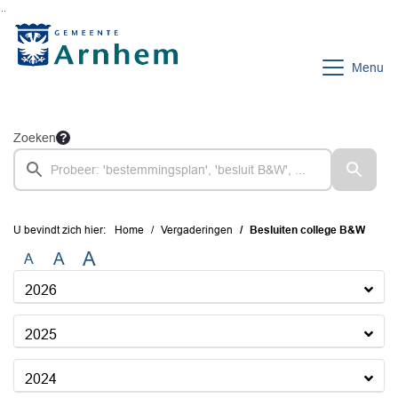
Ga naar de inhoud van deze pagina
Ga naar het zoeken
Ga naar het menu
Menu
Zoeken
U bevindt zich hier:
Home
Vergaderingen
Besluiten college B&W
A
A
A
2026
2025
2024