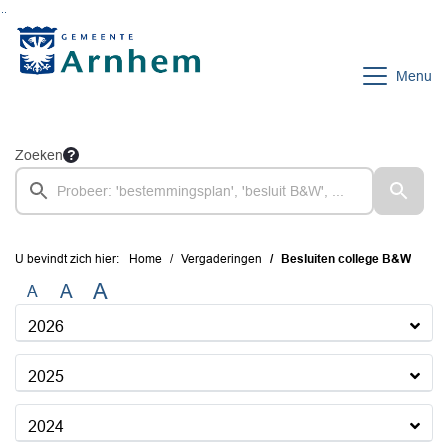
Ga naar de inhoud van deze pagina
Ga naar het zoeken
Ga naar het menu
Menu
Zoeken
U bevindt zich hier:
Home
Vergaderingen
Besluiten college B&W
A
A
A
2026
2025
2024