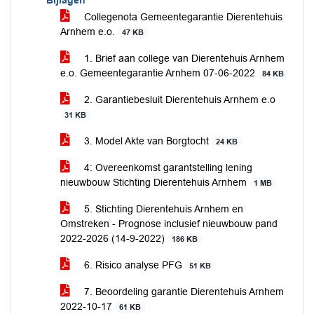
Bijlagen
Collegenota Gemeentegarantie Dierentehuis
Arnhem e.o.
47 KB
1. Brief aan college van Dierentehuis Arnhem
e.o. Gemeentegarantie Arnhem 07-06-2022
84 KB
2. Garantiebesluit Dierentehuis Arnhem e.o
31 KB
3. Model Akte van Borgtocht
24 KB
4: Overeenkomst garantstelling lening
nieuwbouw Stichting Dierentehuis Arnhem
1 MB
5. Stichting Dierentehuis Arnhem en
Omstreken - Prognose inclusief nieuwbouw pand
2022-2026 (14-9-2022)
186 KB
6. Risico analyse PFG
51 KB
7. Beoordeling garantie Dierentehuis Arnhem
2022-10-17
61 KB