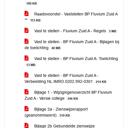
189 KB
Raadsvoorstel - Vaststellen BP Fluvium Zuid A
**
113 KB
Vast te stellen - Fluvium Zuid A - Regels
3 MB
Vast te stellen - BP Fluvium Zuid A - Bijlagen bij
de toelichting
48 MB
Vast te stellen - BP Fluvium Zuid A- Toelichting
13 MB
Vast te stellen - BP Fluvium Zuid A -
Verbeelding NL.IMRO.0202.992-0301
214 KB
Bijlage 1 - Wijzigingenoverzicht BP Fluvium
Zuid A - Versie college
346 KB
Bijlage 2a - Zienswijzerapport
(geanonimiseerd)
319 KB
Bijlage 2b Gebundelde zienswijze