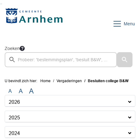
Ga naar de inhoud van deze pagina
Ga naar het zoeken
Ga naar het menu
Menu
Zoeken
U bevindt zich hier:
Home
Vergaderingen
Besluiten college B&W
A
A
A
2026
2025
2024