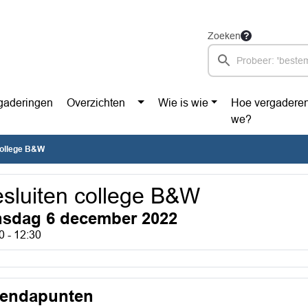
Zoeken
gaderingen
Overzichten
Wie is wie
Hoe vergadere
we?
college B&W
sluiten college B&W
nsdag 6 december 2022
0 - 12:30
endapunten