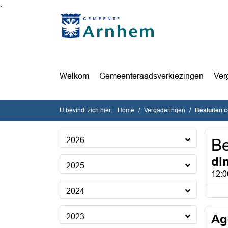
Ga naar de inhoud van deze pagina
Ga naar het zoeken
Ga naar het menu
Welkom
Gemeenteraadsverkiezingen
Ver
U bevindt zich hier:
Home
Vergaderingen
Besluiten 
2026
Be
di
2025
12:0
2024
2023
Ag