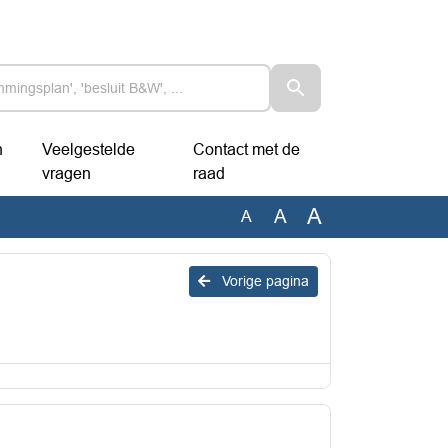
n
Veelgestelde
Contact met de
vragen
raad
A
A
A
Vorige pagina