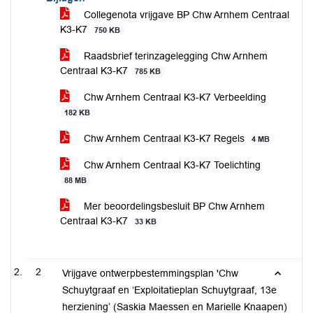
Collegenota vrijgave BP Chw Arnhem Centraal
K3-K7
750 KB
Raadsbrief terinzagelegging Chw Arnhem
Centraal K3-K7
785 KB
Chw Arnhem Centraal K3-K7 Verbeelding
182 KB
Chw Arnhem Centraal K3-K7 Regels
4 MB
Chw Arnhem Centraal K3-K7 Toelichting
88 MB
Mer beoordelingsbesluit BP Chw Arnhem
Centraal K3-K7
33 KB
2
Vrijgave ontwerpbestemmingsplan 'Chw
Schuytgraaf en ‘Exploitatieplan Schuytgraaf, 13e
herziening’ (Saskia Maessen en Marielle Knaapen)