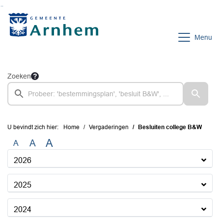
Ga naar de inhoud van deze pagina
Ga naar het zoeken
Ga naar het menu
Menu
Zoeken
U bevindt zich hier:
Home
Vergaderingen
Besluiten college B&W
A
A
A
2026
2025
2024