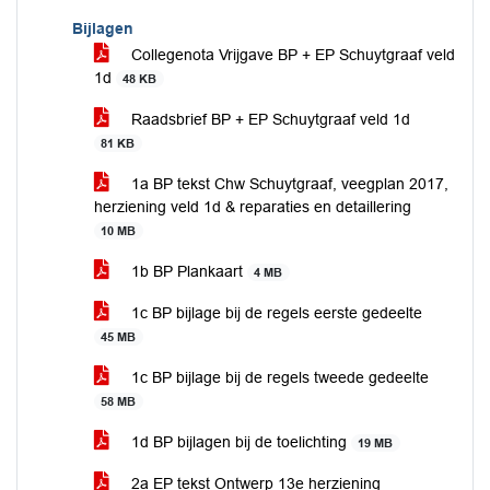
Bijlagen
Collegenota Vrijgave BP + EP Schuytgraaf veld
1d
48 KB
Raadsbrief BP + EP Schuytgraaf veld 1d
81 KB
1a BP tekst Chw Schuytgraaf, veegplan 2017,
herziening veld 1d & reparaties en detaillering
10 MB
1b BP Plankaart
4 MB
1c BP bijlage bij de regels eerste gedeelte
45 MB
1c BP bijlage bij de regels tweede gedeelte
58 MB
1d BP bijlagen bij de toelichting
19 MB
2a EP tekst Ontwerp 13e herziening