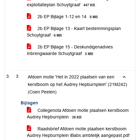
exploitatieplan Schuytgraaf
447 KB
2b EP Bijlage 1-12 en 14
8 MB
2b EP Bijlage 13 - Kaart bestemmingsplan
Schuytgraaf
6 MB
2b EP Bijlage 15 - Deskundigenadvies
Inbrengwaarde Schuytgraaf
5 MB
3
Afdoen motie 'Het in 2022 plaatsen van een
kerstboom op het Audrey Hepburnplein' (21M242)
(Coen Peelen)
Bijlagen
Collegenota Afdoen motie plaatsen kerstboom
Audrey Hepburnplein
38 KB
Raadsbrief Afdoen motie plaatsen kerstboom
Audrey Hepburnplein iBabs ambtelijk aangepast.pdf