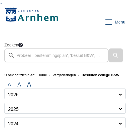
Ga naar de inhoud van deze pagina
Ga naar het zoeken
Ga naar het menu
Menu
Zoeken
U bevindt zich hier:
Home
Vergaderingen
Besluiten college B&W
A
A
A
2026
2025
2024