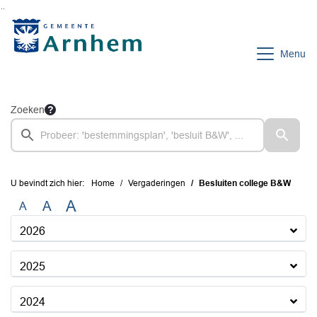
Ga naar de inhoud van deze pagina
Ga naar het zoeken
Ga naar het menu
Menu
Zoeken
U bevindt zich hier:
Home
Vergaderingen
Besluiten college B&W
A
A
A
2026
2025
2024