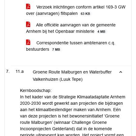
Verzoek inlichtingen conform artikel 169-3 GW
over (aanvragen) flitspalen
63 KB
Alle officiële aanvragen van de gemeente
Arnhem bij het Openbaar ministerie
4 MB
Correspondentie tussen ambtenaren c.q.
bestuurders
7 MB
11.a
Groene Route Malburgen en Waterbuffer
Valkenhuizen (Luuk Tepe)
Kernboodschap:
In het kader van de Strategie Klimaatadaptatie Arnhem
2020-2030 wordt gewerkt aan projecten die bijdragen
aan het klimaatbestendiger maken van Arnhem. Eén
van deze projecten is het bewonersinitiatief ‘Groene
route Malburgen’ (winnaar Challenge Groene
Incoonprojecten Gelderland) dat in de komende
periode uitgevoerd kan worden. Het project vormt een