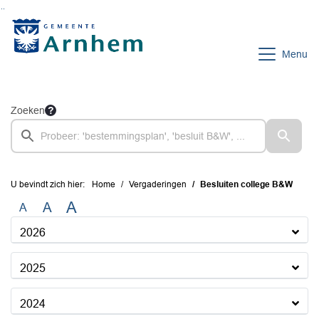
Ga naar de inhoud van deze pagina
Ga naar het zoeken
Ga naar het menu
Menu
Zoeken
U bevindt zich hier:
Home
Vergaderingen
Besluiten college B&W
A
A
A
2026
2025
2024