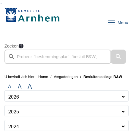
Ga naar de inhoud van deze pagina
Ga naar het zoeken
Ga naar het menu
Menu
Zoeken
U bevindt zich hier:
Home
Vergaderingen
Besluiten college B&W
A
A
A
2026
2025
2024