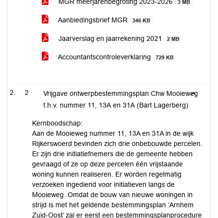
MGR meerjarenbegroting 2023-2026
3 MB
Aanbiedingsbrief MGR
346 KB
Jaarverslag en jaarrekening 2021
2 MB
Accountantscontroleverklaring
729 KB
2
Vrijgave ontwerpbestemmingsplan Chw Mooieweg
t.h.v. nummer 11, 13A en 31A (Bart Lagerberg)
Kernboodschap:
Aan de Mooieweg nummer 11, 13A en 31A in de wijk
Rijkerswoerd bevinden zich drie onbebouwde percelen.
Er zijn drie initiatiefnemers die de gemeente hebben
gevraagd of ze op deze percelen één vrijstaande
woning kunnen realiseren. Er worden regelmatig
verzoeken ingediend voor initiatieven langs de
Mooieweg. Omdat de bouw van nieuwe woningen in
strijd is met het geldende bestemmingsplan ‘Arnhem
Zuid-Oost’ zal er eerst een bestemmingsplanprocedure