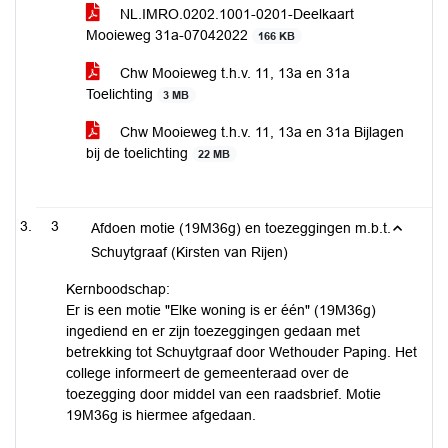
NL.IMRO.0202.1001-0201-Deelkaart
Mooieweg 31a-07042022
166 KB
Chw Mooieweg t.h.v. 11, 13a en 31a
Toelichting
3 MB
Chw Mooieweg t.h.v. 11, 13a en 31a Bijlagen
bij de toelichting
22 MB
3
Afdoen motie (19M36g) en toezeggingen m.b.t.
Schuytgraaf (Kirsten van Rijen)
Kernboodschap:
Er is een motie "Elke woning is er één" (19M36g)
ingediend en er zijn toezeggingen gedaan met
betrekking tot Schuytgraaf door Wethouder Paping. Het
college informeert de gemeenteraad over de
toezegging door middel van een raadsbrief. Motie
19M36g is hiermee afgedaan.