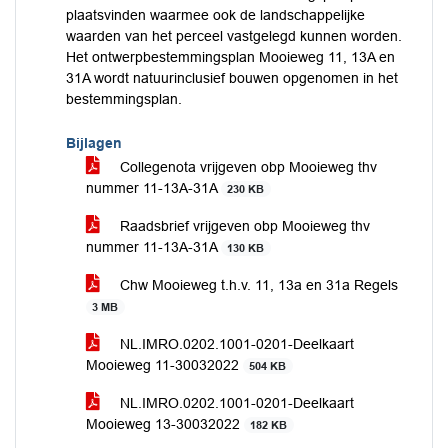
plaatsvinden waarmee ook de landschappelijke
waarden van het perceel vastgelegd kunnen worden.
Het ontwerpbestemmingsplan Mooieweg 11, 13A en
31A wordt natuurinclusief bouwen opgenomen in het
bestemmingsplan.
Bijlagen
Collegenota vrijgeven obp Mooieweg thv
nummer 11-13A-31A
230 KB
Raadsbrief vrijgeven obp Mooieweg thv
nummer 11-13A-31A
130 KB
Chw Mooieweg t.h.v. 11, 13a en 31a Regels
3 MB
NL.IMRO.0202.1001-0201-Deelkaart
Mooieweg 11-30032022
504 KB
NL.IMRO.0202.1001-0201-Deelkaart
Mooieweg 13-30032022
182 KB