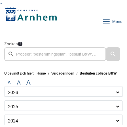
Ga naar de inhoud van deze pagina
Ga naar het zoeken
Ga naar het menu
Menu
Zoeken
U bevindt zich hier:
Home
Vergaderingen
Besluiten college B&W
A
A
A
2026
2025
2024