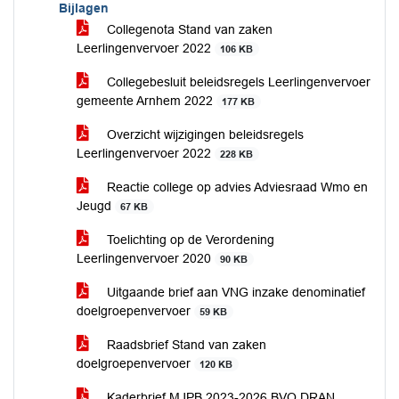
Bijlagen
Collegenota Stand van zaken
Leerlingenvervoer 2022
106 KB
Collegebesluit beleidsregels Leerlingenvervoer
gemeente Arnhem 2022
177 KB
Overzicht wijzigingen beleidsregels
Leerlingenvervoer 2022
228 KB
Reactie college op advies Adviesraad Wmo en
Jeugd
67 KB
Toelichting op de Verordening
Leerlingenvervoer 2020
90 KB
Uitgaande brief aan VNG inzake denominatief
doelgroepenvervoer
59 KB
Raadsbrief Stand van zaken
doelgroepenvervoer
120 KB
Kaderbrief MJPB 2023-2026 BVO DRAN