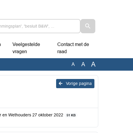
n
Veelgestelde
Contact met de
vragen
raad
A
A
A
Vorige pagina
ter en Wethouders 27 oktober 2022
51 KB