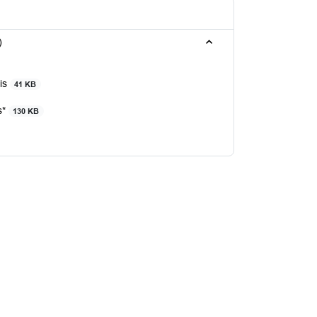
)
sis
41 KB
s*
130 KB