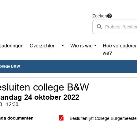
Zoeken
gaderingen
Overzichten
Wie is wie
Hoe vergadere
we?
college B&W
sluiten college B&W
andag 24 oktober 2022
0 - 12:30
nda documenten
Besluitenlijst College Burgemees