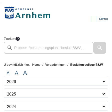
Ga naar de inhoud van deze pagina
Ga naar het zoeken
Ga naar het menu
Menu
Zoeken
U bevindt zich hier:
Home
Vergaderingen
Besluiten college B&W
A
A
A
2026
2025
2024