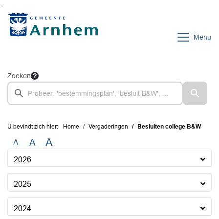
Ga naar de inhoud van deze pagina
Ga naar het zoeken
Ga naar het menu
Menu
Zoeken
U bevindt zich hier:
Home
Vergaderingen
Besluiten college B&W
A
A
A
2026
2025
2024