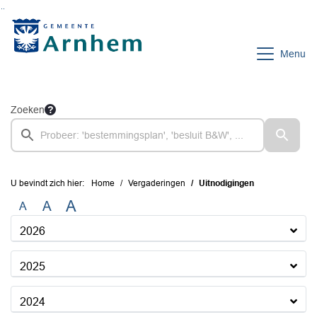
Ga naar de inhoud van deze pagina
Ga naar het zoeken
Ga naar het menu
Menu
Zoeken
U bevindt zich hier:
Home
Vergaderingen
Uitnodigingen
A
A
A
2026
2025
2024