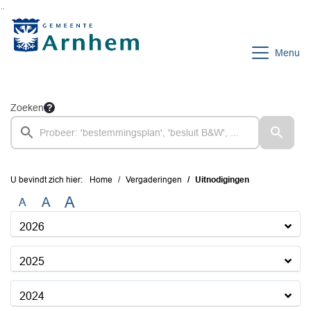
Ga naar de inhoud van deze pagina
Ga naar het zoeken
Ga naar het menu
Menu
Zoeken
U bevindt zich hier:
Home
Vergaderingen
Uitnodigingen
A
A
A
2026
2025
2024