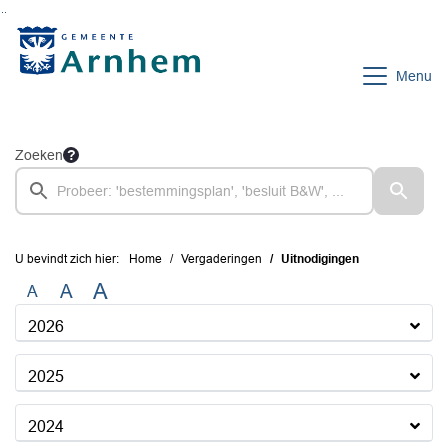
Ga naar de inhoud van deze pagina
Ga naar het zoeken
Ga naar het menu
Menu
Zoeken
U bevindt zich hier:
Home
Vergaderingen
Uitnodigingen
A
A
A
2026
2025
2024