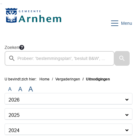
Ga naar de inhoud van deze pagina
Ga naar het zoeken
Ga naar het menu
Menu
Zoeken
U bevindt zich hier:
Home
Vergaderingen
Uitnodigingen
A
A
A
2026
2025
2024