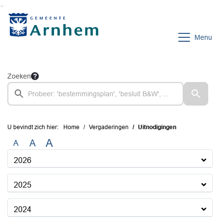
Ga naar de inhoud van deze pagina
Ga naar het zoeken
Ga naar het menu
Menu
Zoeken
U bevindt zich hier:
Home
Vergaderingen
Uitnodigingen
A
A
A
2026
2025
2024