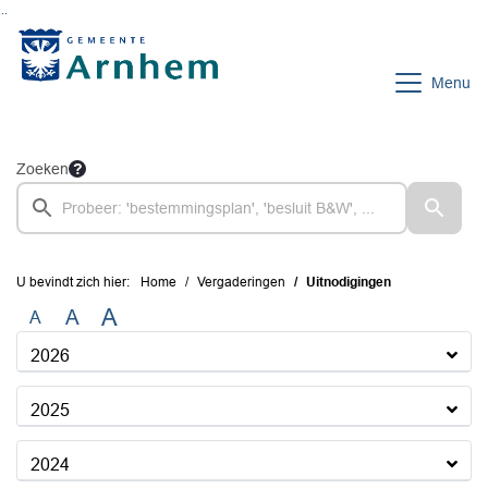
Ga naar de inhoud van deze pagina
Ga naar het zoeken
Ga naar het menu
Menu
Zoeken
U bevindt zich hier:
Home
Vergaderingen
Uitnodigingen
A
A
A
2026
2025
2024