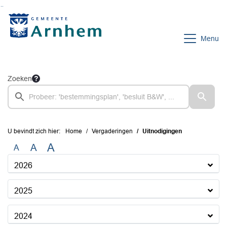
Ga naar de inhoud van deze pagina
Ga naar het zoeken
Ga naar het menu
Menu
Zoeken
U bevindt zich hier:
Home
Vergaderingen
Uitnodigingen
A
A
A
2026
2025
2024