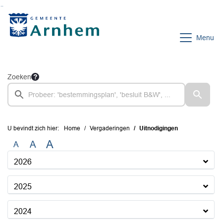
Ga naar de inhoud van deze pagina
Ga naar het zoeken
Ga naar het menu
Menu
Zoeken
U bevindt zich hier:
Home
Vergaderingen
Uitnodigingen
A
A
A
2026
2025
2024