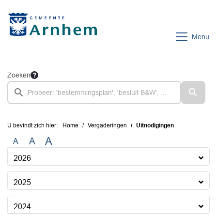
Ga naar de inhoud van deze pagina
Ga naar het zoeken
Ga naar het menu
Menu
Zoeken
U bevindt zich hier:
Home
Vergaderingen
Uitnodigingen
A
A
A
2026
2025
2024