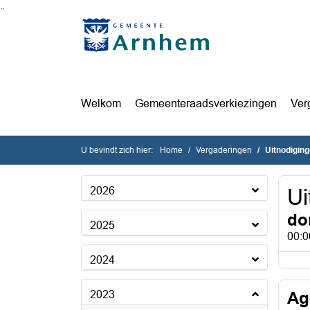
Ga naar de inhoud van deze pagina
Ga naar het zoeken
Ga naar het menu
Welkom
Gemeenteraadsverkiezingen
Ver
U bevindt zich hier:
Home
Vergaderingen
Uitnodigin
2026
Ui
do
2025
00:0
2024
2023
Ag