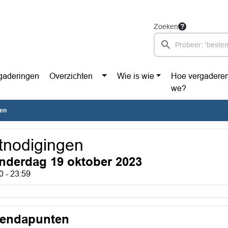
Zoeken
gaderingen
Overzichten
Wie is wie
Hoe vergadere
we?
gen
tnodigingen
nderdag 19 oktober 2023
0 - 23:59
endapunten