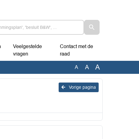
n
Veelgestelde
Contact met de
vragen
raad
A
A
A
Vorige pagina