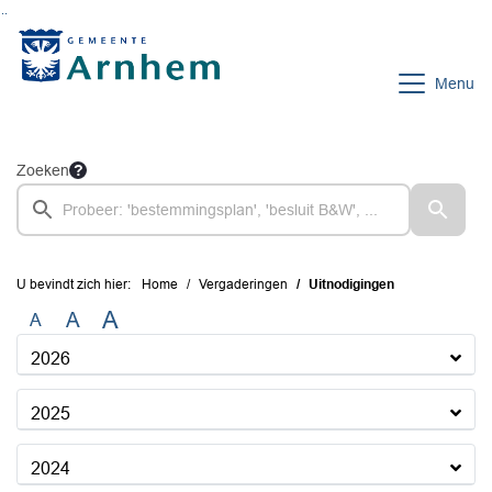
Ga naar de inhoud van deze pagina
Ga naar het zoeken
Ga naar het menu
Menu
Zoeken
U bevindt zich hier:
Home
Vergaderingen
Uitnodigingen
A
A
A
2026
2025
2024