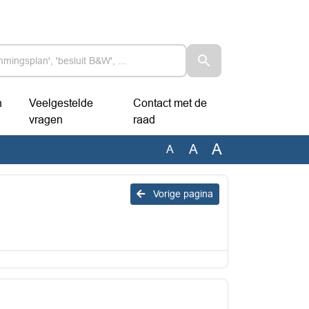
n
Veelgestelde
Contact met de
vragen
raad
A
A
A
Vorige pagina