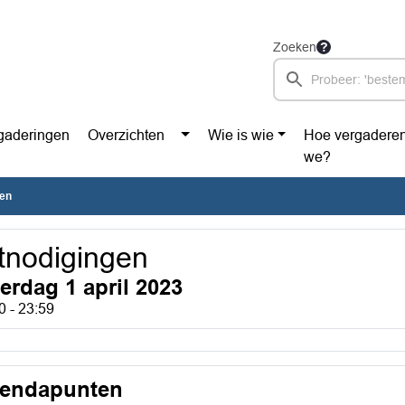
Zoeken
gaderingen
Overzichten
Wie is wie
Hoe vergadere
we?
gen
tnodigingen
terdag 1 april 2023
0 - 23:59
endapunten