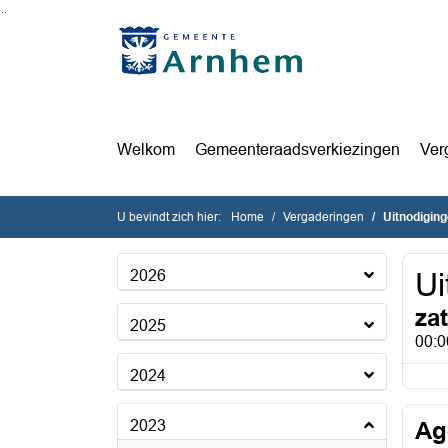
Ga naar de inhoud van deze pagina
Ga naar het zoeken
Ga naar het menu
Welkom
Gemeenteraadsverkiezingen
Ver
U bevindt zich hier:
Home
Vergaderingen
Uitnodigin
2026
Ui
za
2025
00:0
2024
2023
Ag