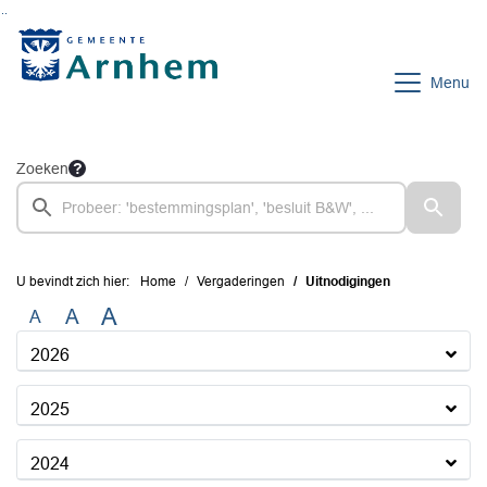
Ga naar de inhoud van deze pagina
Ga naar het zoeken
Ga naar het menu
Menu
Zoeken
U bevindt zich hier:
Home
Vergaderingen
Uitnodigingen
A
A
A
2026
2025
2024