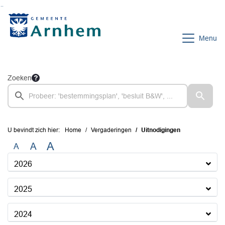
Ga naar de inhoud van deze pagina
Ga naar het zoeken
Ga naar het menu
Menu
Zoeken
U bevindt zich hier:
Home
Vergaderingen
Uitnodigingen
A
A
A
2026
2025
2024