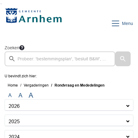
Ga naar de inhoud van deze pagina
Ga naar het zoeken
Ga naar het menu
Menu
Zoeken
U bevindt zich hier:
Home
Vergaderingen
Rondvraag en Mededelingen
A
A
A
2026
2025
2024