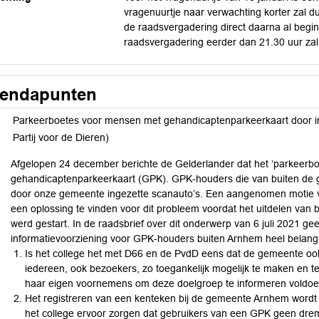
vragenuurtje naar verwachting korter zal du
de raadsvergadering direct daarna al beg
raadsvergadering eerder dan 21.30 uur zal
endapunten
Parkeerboetes voor mensen met gehandicaptenparkeerkaart door in
Partij voor de Dieren)
Afgelopen 24 december berichte de Gelderlander dat het ‘parkeerb
gehandicaptenparkeerkaart (GPK). GPK-houders die van buiten de
door onze gemeente ingezette scanauto’s. Een aangenomen motie v
een oplossing te vinden voor dit probleem voordat het uitdelen van
werd gestart. In de raadsbrief over dit onderwerp van 6 juli 2021 gee
informatievoorziening voor GPK-houders buiten Arnhem heel belangri
Is het college het met D66 en de PvdD eens dat de gemeente oo
iedereen, ook bezoekers, zo toegankelijk mogelijk te maken en t
haar eigen voornemens om deze doelgroep te informeren voldoe
Het registreren van een kenteken bij de gemeente Arnhem wordt
het college ervoor zorgen dat gebruikers van een GPK geen drem