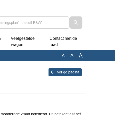
n
Veelgestelde
Contact met de
vragen
raad
A
A
A
Vorige pagina
n mondelinge vraag ingediend. Dit betekent dat het