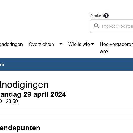
Zoeken
gaderingen
Overzichten
Wie is wie
Hoe vergadere
we?
gen
tnodigingen
andag 29 april 2024
0 - 23:59
endapunten