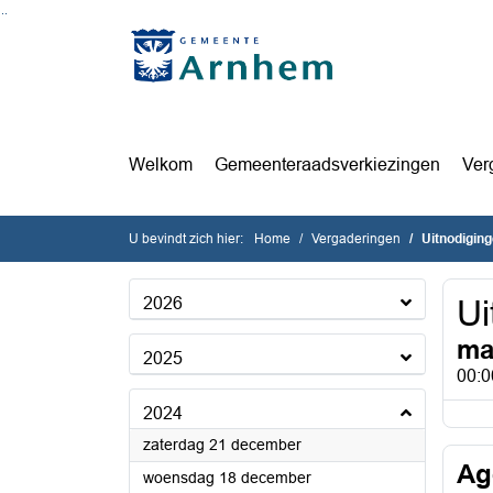
Ga naar de inhoud van deze pagina
Ga naar het zoeken
Ga naar het menu
Welkom
Gemeenteraadsverkiezingen
Ver
U bevindt zich hier:
Home
Vergaderingen
Uitnodigin
2026
Ui
ma
2025
00:0
2024
2024
zaterdag 21 december
Ag
2024
woensdag 18 december