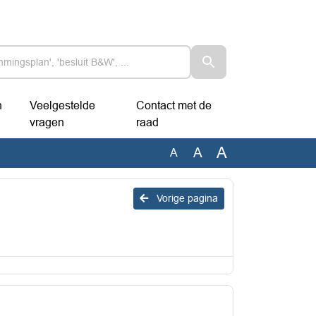
n
Veelgestelde
Contact met de
vragen
raad
A
A
A
Vorige pagina