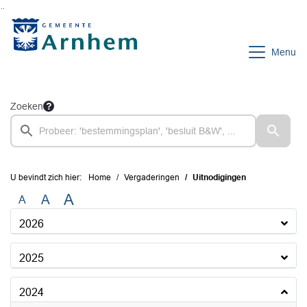
Ga naar de inhoud van deze pagina
Ga naar het zoeken
Ga naar het menu
Menu
Zoeken
U bevindt zich hier:
Home
Vergaderingen
Uitnodigingen
A
A
A
2026
2025
2024