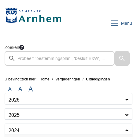
Ga naar de inhoud van deze pagina
Ga naar het zoeken
Ga naar het menu
Menu
Zoeken
U bevindt zich hier:
Home
Vergaderingen
Uitnodigingen
A
A
A
2026
2025
2024