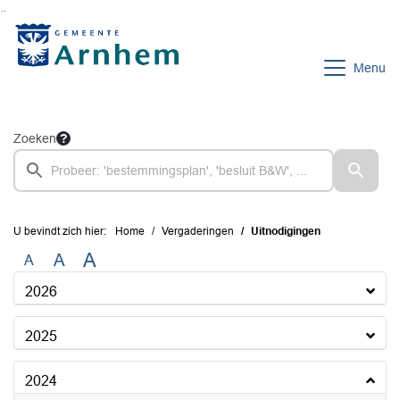
Ga naar de inhoud van deze pagina
Ga naar het zoeken
Ga naar het menu
Menu
Zoeken
U bevindt zich hier:
Home
Vergaderingen
Uitnodigingen
A
A
A
2026
2025
2024