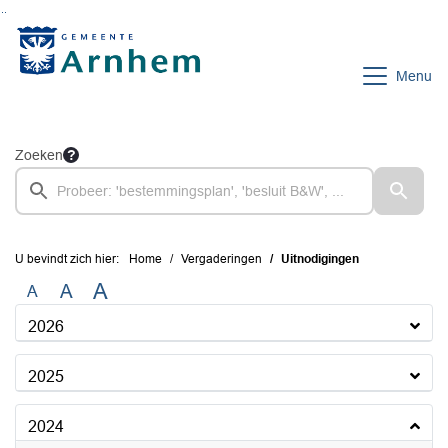
Ga naar de inhoud van deze pagina
Ga naar het zoeken
Ga naar het menu
Menu
Zoeken
U bevindt zich hier:
Home
Vergaderingen
Uitnodigingen
A
A
A
2026
2025
2024