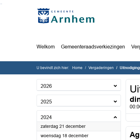
Ga naar de inhoud van deze pagina
Ga naar het zoeken
Ga naar het menu
Welkom
Gemeenteraadsverkiezingen
Ver
U bevindt zich hier:
Home
Vergaderingen
Uitnodigin
2026
Ui
di
2025
00:0
2024
2024
zaterdag 21 december
Ag
2024
woensdag 18 december