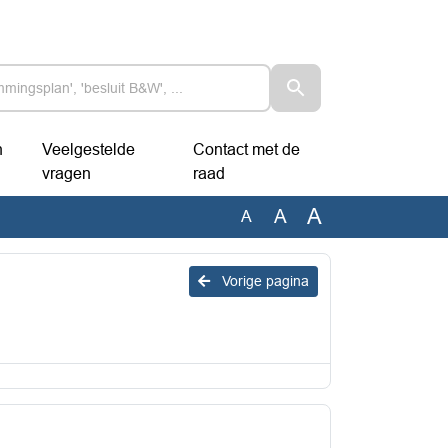
n
Veelgestelde
Contact met de
vragen
raad
A
A
A
Vorige pagina