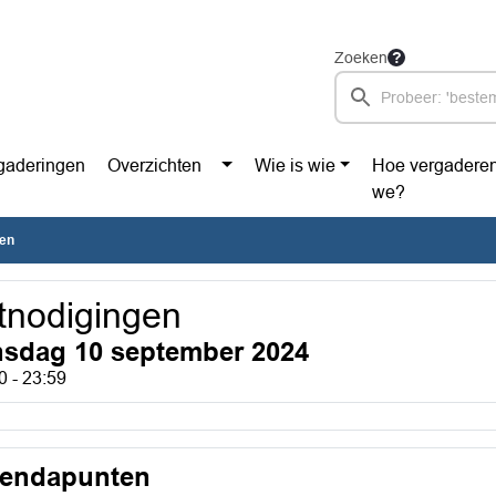
Zoeken
gaderingen
Overzichten
Wie is wie
Hoe vergadere
we?
gen
tnodigingen
nsdag 10 september 2024
0 - 23:59
endapunten