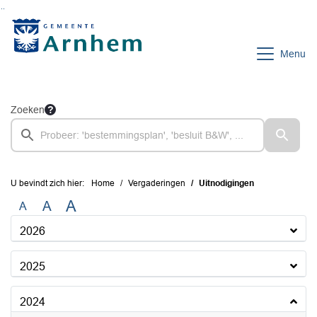
Ga naar de inhoud van deze pagina
Ga naar het zoeken
Ga naar het menu
Menu
Zoeken
U bevindt zich hier:
Home
Vergaderingen
Uitnodigingen
A
A
A
2026
2025
2024