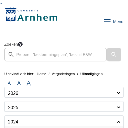
Ga naar de inhoud van deze pagina
Ga naar het zoeken
Ga naar het menu
Menu
Zoeken
U bevindt zich hier:
Home
Vergaderingen
Uitnodigingen
A
A
A
2026
2025
2024