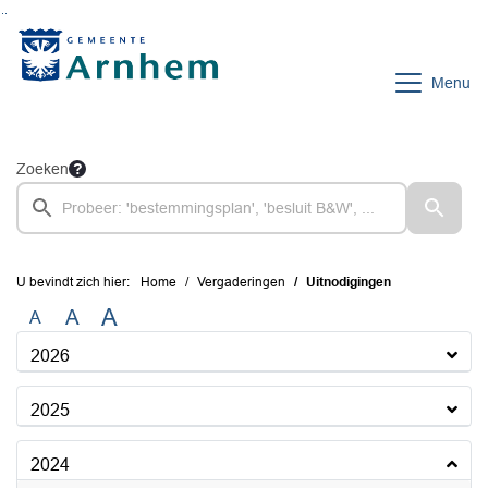
Ga naar de inhoud van deze pagina
Ga naar het zoeken
Ga naar het menu
Menu
Zoeken
U bevindt zich hier:
Home
Vergaderingen
Uitnodigingen
A
A
A
2026
2025
2024