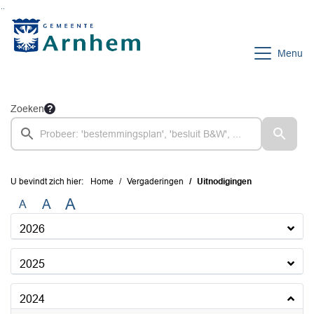
Ga naar de inhoud van deze pagina
Ga naar het zoeken
Ga naar het menu
Menu
Zoeken
U bevindt zich hier:
Home
Vergaderingen
Uitnodigingen
A
A
A
2026
2025
2024