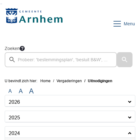
Ga naar de inhoud van deze pagina
Ga naar het zoeken
Ga naar het menu
Menu
Zoeken
U bevindt zich hier:
Home
Vergaderingen
Uitnodigingen
A
A
A
2026
2025
2024