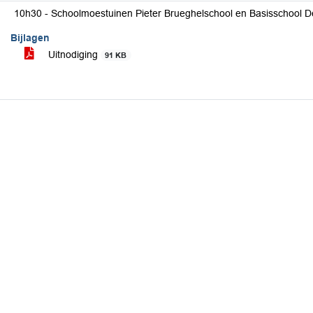
10h30 - Schoolmoestuinen Pieter Brueghelschool en Basisschool De
Bijlagen
Uitnodiging
91 KB