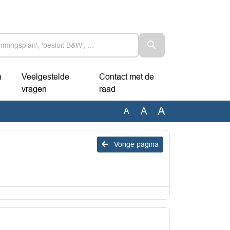
n
Veelgestelde
Contact met de
vragen
raad
A
A
A
Vorige pagina