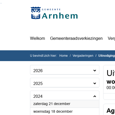
Ga naar de inhoud van deze pagina
Ga naar het zoeken
Ga naar het menu
Welkom
Gemeenteraadsverkiezingen
Ver
U bevindt zich hier:
Home
Vergaderingen
Uitnodigin
2026
Ui
wo
2025
00:0
2024
2024
zaterdag 21 december
Ag
2024
woensdag 18 december